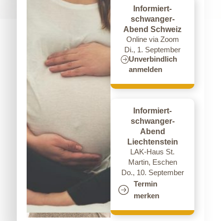
Informiert-
schwanger-
Abend Schweiz
Online via Zoom
Di., 1. September
Die Schwangerschaft aus
Unverbindlich
anmelden
Sicht der Hirnforschung
Informiert-
schwanger-
Abend
Liechtenstein
Ein Artikel von
Prof. Dr. Gerald Hüther
LAK-Haus St.
Martin, Eschen
Der Vortrag von Prof. Dr. Gerald Hüther,
Do., 10. September
gehalten beim 10-Jahresjubiläum der Sophie
Termin
von Liechtenstein Stiftung am 2. Juni 2016 in
merken
Schaan, steht Ihnen anbei zum Anhören zur
Verfügung.