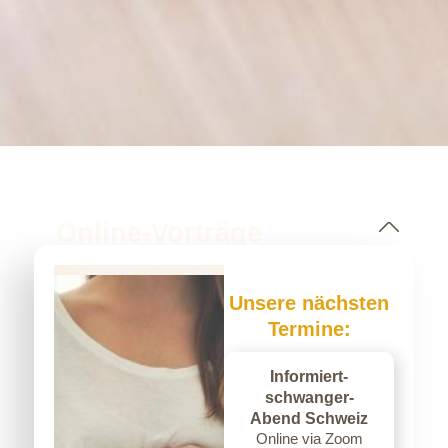
Online-Vorträge
Unsere nächsten
Termine:
Sie erwarten ein Kind und sind mit den
Informiert-
vielen Informationen überfordert, die im
schwanger-
Abend Schweiz
Internet zu finden sind? Sie möchten mehr
Online via Zoom