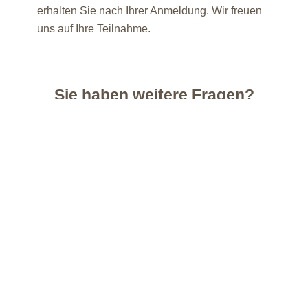
erhalten Sie nach Ihrer Anmeldung. Wir freuen
uns auf Ihre Teilnahme.
Sie haben weitere Fragen?
Wir beraten Sie gerne an einer unserer
Beratungsstellen oder telefonisch. Die Beratung
ist kostenlos. Sie kann auf Wunsch auch
anonym erfolgen. Vereinbaren Sie bitte einen
Gesprächstermin. Ein Anruf oder eine E-Mail
genügt.