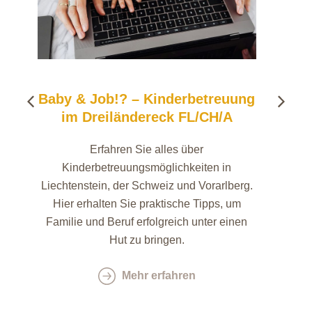
r
Baby & Job!? – Kinderbetreuung
Baby 
im Dreiländereck FL/CH/A
Ti
le
Erfahren Sie alles über
Fi
inen
Kinderbetreuungsmöglichkeiten in
Elte
,
Liechtenstein, der Schweiz und Vorarlberg.
durc
Hier erhalten Sie praktische Tipps, um
Familie und Beruf erfolgreich unter einen
Hut zu bringen.
Mehr erfahren