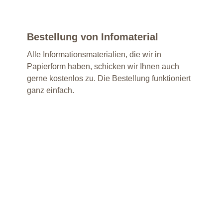
Bestellung von Infomaterial
Alle Informationsmaterialien, die wir in
Papierform haben, schicken wir Ihnen auch
gerne kostenlos zu. Die Bestellung funktioniert
ganz einfach.
Jetzt bestellen
Sie haben weitere Fragen?
Wir beraten Sie gerne an einer unserer
Beratungsstellen oder telefonisch. Die Beratung
ist kostenlos. Sie kann auf Wunsch auch