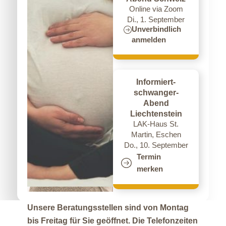
dieser Seite alle wichtigen Informationen,
Online via Zoom
nützliche Links und Downloads für Sie
Di., 1. September
Unverbindlich
zusammengestellt.
anmelden
Bin ich schwanger?
Informiert-
schwanger-
Gratis Schwangerschaftstest
Abend
Liechtenstein
Schwanger oder nicht schwanger? An unseren
LAK-Haus St.
Beratungsstellen erhalten Sie gratis einen
Martin, Eschen
Schwangerschaftstest. Dieser liefert bereits am
Do., 10. September
ersten Tag des Ausbleibens Ihrer Periode (ab
Termin
dem 10. Tag nach dem Geschlechtsverkehr)
merken
zuverlässige Ergebnisse.
Unsere Beratungsstellen sind von Montag
bis Freitag für Sie geöffnet. Die Telefonzeiten