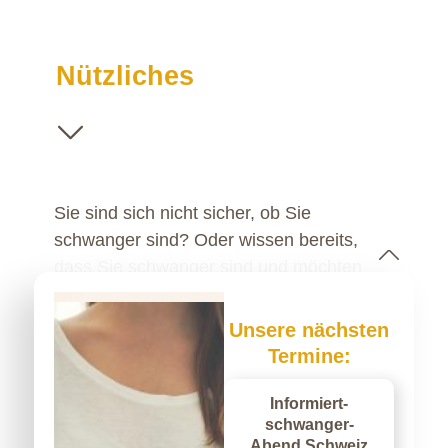
Nützliches
Sie sind sich nicht sicher, ob Sie
schwanger sind? Oder wissen bereits,
dass Sie schwanger sind und möchten
sich zu einem bestimmten Thema
informieren? Sie suchen eine Fachstelle,
Unsere nächsten
die Ihnen Ihre Fragen beantworten kann
Termine:
oder möchten gerne Infomaterial zum
Thema Schwangerschaft und Geburt in
Informiert-
schwanger-
Ihrer Praxis auflegen? Wir haben auf
Abend Schweiz